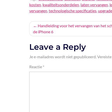
kosten
,
kwaliteitsonderdelen
,
laten vervangen
,
l
vervangen
,
technologische specificaties
,
upgrad
Bericht
Handleiding voor het vervangen van het s
de iPhone 6
navigatie
Leave a Reply
Je e-mailadres wordt niet gepubliceerd.
Vereiste
Reactie
*