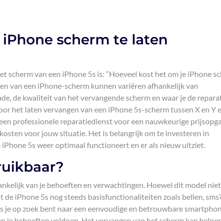
 iPhone scherm te laten
et scherm van een iPhone 5s is: “Hoeveel kost het om je iPhone s
gen van een iPhone-scherm kunnen variëren afhankelijk van
ade, de kwaliteit van het vervangende scherm en waar je de reparat
oor het laten vervangen van een iPhone 5s-scherm tussen X en Y e
 een professionele reparatiedienst voor een nauwkeurige prijsopg
kosten voor jouw situatie. Het is belangrijk om te investeren in
 iPhone 5s weer optimaal functioneert en er als nieuw uitziet.
ruikbaar?
ankelijk van je behoeften en verwachtingen. Hoewel dit model niet
t de iPhone 5s nog steeds basisfunctionaliteiten zoals bellen, sms’
Als je op zoek bent naar een eenvoudige en betrouwbare smartpho
aan je behoeften voldoen. Het vervangen van het scherm kan helpe