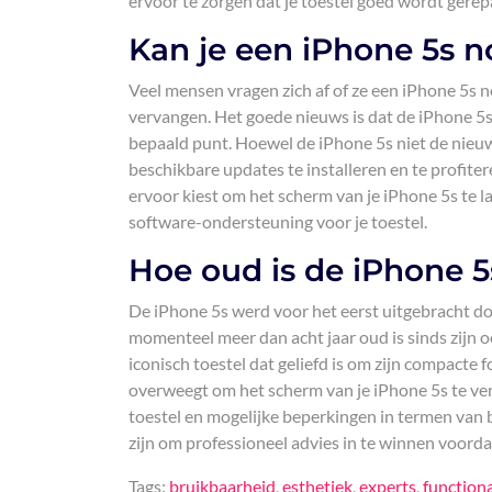
ervoor te zorgen dat je toestel goed wordt gerep
Kan je een iPhone 5s 
Veel mensen vragen zich af of ze een iPhone 5s 
vervangen. Het goede nieuws is dat de iPhone 5s
bepaald punt. Hoewel de iPhone 5s niet de nieuw
beschikbare updates te installeren en te profiter
ervoor kiest om het scherm van je iPhone 5s te l
software-ondersteuning voor je toestel.
Hoe oud is de iPhone 5
De iPhone 5s werd voor het eerst uitgebracht d
momenteel meer dan acht jaar oud is sinds zijn oo
iconisch toestel dat geliefd is om zijn compacte
overweegt om het scherm van je iPhone 5s te verv
toestel en mogelijke beperkingen in termen van
zijn om professioneel advies in te winnen voordat 
Tags:
bruikbaarheid
,
esthetiek
,
experts
,
functiona