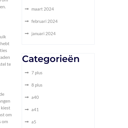
en.
maart 2024
februari 2024
januari 2024
uik
 hebt
ties
Categorieën
graden
tel te
7 plus
8 plus
 de
a40
vangen
 kiest
a41
enst om
es om
a5