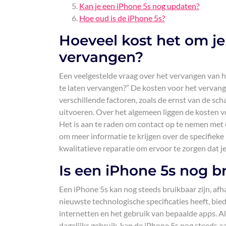
Kan je een iPhone 5s nog updaten?
Hoe oud is de iPhone 5s?
Hoeveel kost het om je
vervangen?
Een veelgestelde vraag over het vervangen van h
te laten vervangen?” De kosten voor het vervan
verschillende factoren, zoals de ernst van de sch
uitvoeren. Over het algemeen liggen de kosten v
Het is aan te raden om contact op te nemen met
om meer informatie te krijgen over de specifieke 
kwalitatieve reparatie om ervoor te zorgen dat je
Is een iPhone 5s nog b
Een iPhone 5s kan nog steeds bruikbaar zijn, afh
nieuwste technologische specificaties heeft, bied
internetten en het gebruik van bepaalde apps. 
dagelijks gebruik, kan de iPhone 5s nog steeds 