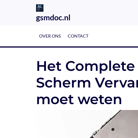
Skip
to
gsmdoc.nl
content
OVER ONS
CONTACT
Het Complete 
Scherm Vervan
moet weten