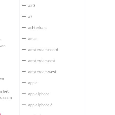
a50
a7
achterkant
amac
e
 van
amsterdam noord
amsterdam oost
amsterdam west
een
apple
n het
apple iphone
aadzaam
apple iphone 6
n
,