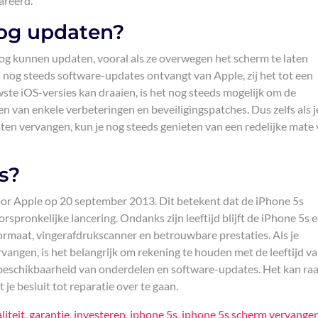
areerd.
nog updaten?
nog kunnen updaten, vooral als ze overwegen het scherm te laten
 nog steeds software-updates ontvangt van Apple, zij het tot een
ste iOS-versies kan draaien, is het nog steeds mogelijk om de
en van enkele verbeteringen en beveiligingspatches. Dus zelfs als j
aten vervangen, kun je nog steeds genieten van een redelijke mate
s?
oor Apple op 20 september 2013. Dit betekent dat de iPhone 5s
rspronkelijke lancering. Ondanks zijn leeftijd blijft de iPhone 5s 
 formaat, vingerafdrukscanner en betrouwbare prestaties. Als je
angen, is het belangrijk om rekening te houden met de leeftijd va
 beschikbaarheid van onderdelen en software-updates. Het kan r
je besluit tot reparatie over te gaan.
liteit
,
garantie
,
investeren
,
iphone 5s
,
iphone 5s scherm vervange