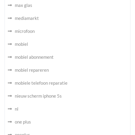
max glas
mediamarkt
microfoon
mobiel
mobiel abonnement
mobiel repareren
mobiele telefoon reparatie
nieuw scherm iphone 5s
nl
one plus
oneplus