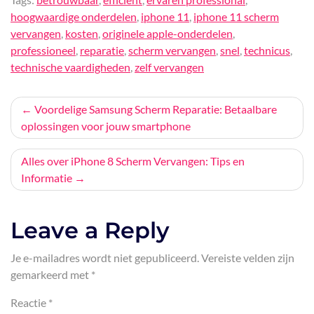
hoogwaardige onderdelen
,
iphone 11
,
iphone 11 scherm
vervangen
,
kosten
,
originele apple-onderdelen
,
professioneel
,
reparatie
,
scherm vervangen
,
snel
,
technicus
,
technische vaardigheden
,
zelf vervangen
Bericht
Voordelige Samsung Scherm Reparatie: Betaalbare
oplossingen voor jouw smartphone
navigatie
Alles over iPhone 8 Scherm Vervangen: Tips en
Informatie
Leave a Reply
Je e-mailadres wordt niet gepubliceerd.
Vereiste velden zijn
gemarkeerd met
*
Reactie
*