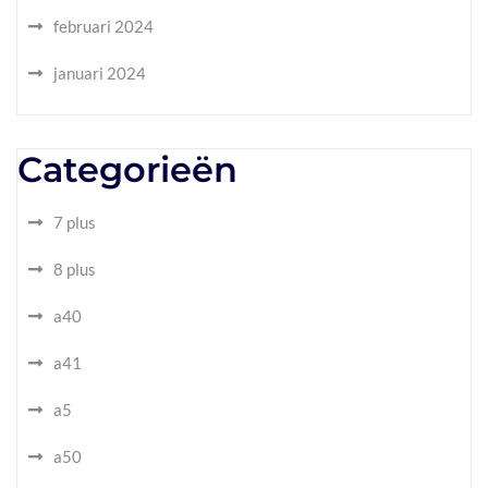
februari 2024
januari 2024
Categorieën
7 plus
8 plus
a40
a41
a5
a50