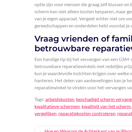
optie zijn voor mensen die graag zelf klussen en 
scherm kan niet alleen kosten besparen, maar gee
van je eigen apparaat. Vergeet echter niet om voo
gereedschappen en onderdelen hebt voordat je a
Vraag vrienden of fam
betrouwbare reparatiew
Een handige tip bij het vervangen van een GSM-
betrouwbare reparatiewinkels met redelijke prijz
kun je waardevolle inzichten krijgen over welke w
hanteren. Het delen van aanbevelingen kan je h
reparatiewinkel te vinden voor het vervangen 
Tags:
arbeidskosten
,
beschadigd scherm vervan
kwalitatieve schermen
,
kwaliteit van het scherm
vergelijken
,
reparatiekosten controleren
,
reparat
Bericht
Hoe en Waarom de Achterkant van je iPhon