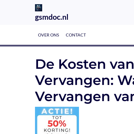
Skip
to
gsmdoc.nl
content
OVER ONS
CONTACT
De Kosten va
Vervangen: Wa
Vervangen va