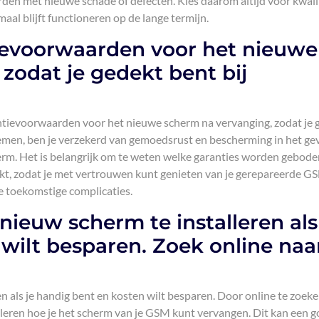
den met nieuwe schade of defecten. Kies daarom altijd voor kwali
aal blijft functioneren op de lange termijn.
ievoorwaarden voor het nieuwe
zodat je gedekt bent bij
antievoorwaarden voor het nieuwe scherm na vervanging, zodat je 
nemen, ben je verzekerd van gemoedsrust en bescherming in het ge
m. Het is belangrijk om te weten welke garanties worden gebode
ekt, zodat je met vertrouwen kunt genieten van je gerepareerde G
e toekomstige complicaties.
ieuw scherm te installeren als
wilt besparen. Zoek online naa
n als je handig bent en kosten wilt besparen. Door online te zoek
p leren hoe je het scherm van je GSM kunt vervangen. Dit kan een 