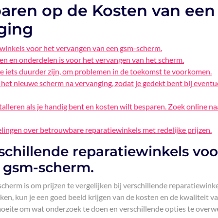
paren op de Kosten van een
ging
tiewinkels voor het vervangen van een gsm-scherm.
sten en onderdelen is voor het vervangen van het scherm.
 ze iets duurder zijn, om problemen in de toekomst te voorkomen.
et nieuwe scherm na vervanging, zodat je gedekt bent bij eventu
lleren als je handig bent en kosten wilt besparen. Zoek online na
lingen over betrouwbare reparatiewinkels met redelijke prijzen.
erschillende reparatiewinkels voo
n gsm-scherm.
herm is om prijzen te vergelijken bij verschillende reparatiewinke
jken, kun je een goed beeld krijgen van de kosten en de kwaliteit v
e moeite om wat onderzoek te doen en verschillende opties te over