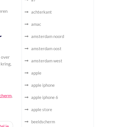
eren
achterkant
amac
r
amsterdam noord
amsterdam oost
 over
amsterdam west
kring,
apple
apple iphone
scherm
,
apple iphone 6
apple store
beeldscherm
el je