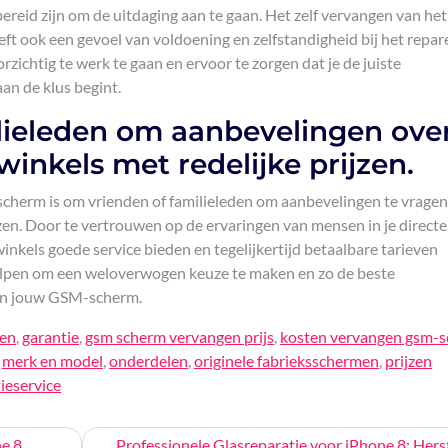
bereid zijn om de uitdaging aan te gaan. Het zelf vervangen van het
ft ook een gevoel van voldoening en zelfstandigheid bij het repar
rzichtig te werk te gaan en ervoor te zorgen dat je de juiste
an de klus begint.
ilieleden om aanbevelingen ove
inkels met redelijke prijzen.
scherm is om vrienden of familieleden om aanbevelingen te vragen
en. Door te vertrouwen op de ervaringen van mensen in je directe 
inkels goede service bieden en tegelijkertijd betaalbare tarieven
elpen om een weloverwogen keuze te maken en zo de beste
van jouw GSM-scherm.
gen
,
garantie
,
gsm scherm vervangen prijs
,
kosten vervangen gsm-
,
merk en model
,
onderdelen
,
originele fabrieksschermen
,
prijzen
ieservice
e 8
Professionele Glasreparatie voor iPhone 8: Herst