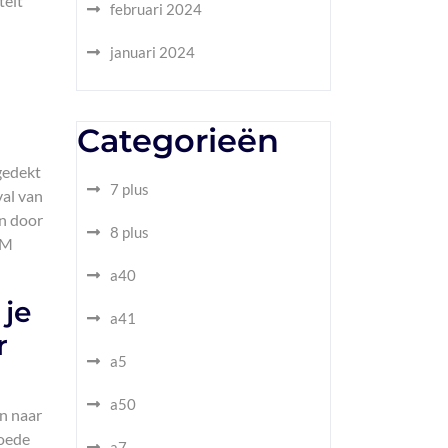
teit
februari 2024
januari 2024
Categorieën
gedekt
7 plus
val van
n door
8 plus
SM
a40
 je
a41
r
a5
a50
en naar
goede
a7