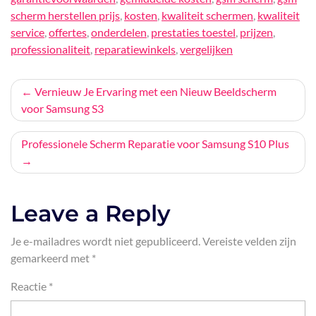
scherm herstellen prijs
,
kosten
,
kwaliteit schermen
,
kwaliteit
service
,
offertes
,
onderdelen
,
prestaties toestel
,
prijzen
,
professionaliteit
,
reparatiewinkels
,
vergelijken
Bericht
Vernieuw Je Ervaring met een Nieuw Beeldscherm
voor Samsung S3
navigatie
Professionele Scherm Reparatie voor Samsung S10 Plus
Leave a Reply
Je e-mailadres wordt niet gepubliceerd.
Vereiste velden zijn
gemarkeerd met
*
Reactie
*