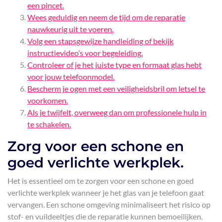
een pincet.
Wees geduldig en neem de tijd om de reparatie
nauwkeurig uit te voeren.
Volg een stapsgewijze handleiding of bekijk
instructievideo’s voor begeleiding.
Controleer of je het juiste type en formaat glas hebt
voor jouw telefoonmodel.
Bescherm je ogen met een veiligheidsbril om letsel te
voorkomen.
Als je twijfelt, overweeg dan om professionele hulp in
te schakelen.
Zorg voor een schone en
goed verlichte werkplek.
Het is essentieel om te zorgen voor een schone en goed
verlichte werkplek wanneer je het glas van je telefoon gaat
vervangen. Een schone omgeving minimaliseert het risico op
stof- en vuildeeltjes die de reparatie kunnen bemoeilijken.