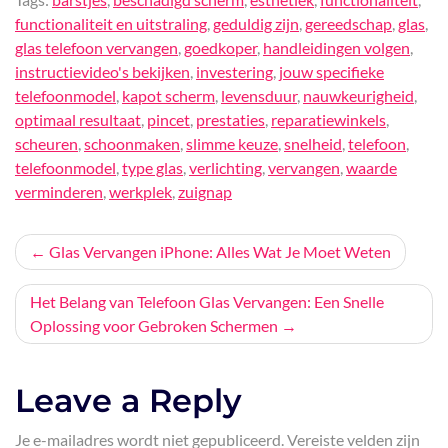
functionaliteit en uitstraling
,
geduldig zijn
,
gereedschap
,
glas
,
glas telefoon vervangen
,
goedkoper
,
handleidingen volgen
,
instructievideo's bekijken
,
investering
,
jouw specifieke
telefoonmodel
,
kapot scherm
,
levensduur
,
nauwkeurigheid
,
optimaal resultaat
,
pincet
,
prestaties
,
reparatiewinkels
,
scheuren
,
schoonmaken
,
slimme keuze
,
snelheid
,
telefoon
,
telefoonmodel
,
type glas
,
verlichting
,
vervangen
,
waarde
verminderen
,
werkplek
,
zuignap
Bericht
Glas Vervangen iPhone: Alles Wat Je Moet Weten
navigatie
Het Belang van Telefoon Glas Vervangen: Een Snelle
Oplossing voor Gebroken Schermen
Leave a Reply
Je e-mailadres wordt niet gepubliceerd.
Vereiste velden zijn