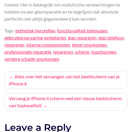
toestel. Het is belangrijk om realistische verwachtingen te
hebben na een glasreparatie en te begrijpen dat absolute
perfectie niet altijd gegarandeerd kan worden.
Tags:
esthetiek herstellen
,
functionaliteit behouden
,
gebruikerservaring verbeteren
,
glas repareren
,
glas telefoon
repareren
,
interne componenten
,
letsel voorkomen
,
professionele reparatie
,
repareren
,
scherm
,
touchscreen
,
verdere schade voorkomen
Bericht
Alles over het vervangen van het beeldscherm van je
iPhone 6
navigatie
Vervang je iPhone 4 scherm met een nieuw beeldscherm
van topkwaliteit
Leave a Reply