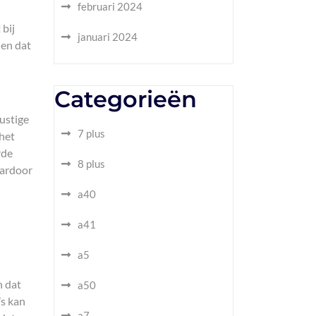
februari 2024
 bij
januari 2024
 en dat
Categorieën
rustige
7 plus
 het
rde
8 plus
aardoor
a40
a41
a5
n dat
a50
’s kan
a7