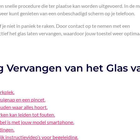
en snelle procedure die ter plaatse kan worden uitgevoerd. In de 
 weer kunt genieten van een onbeschadigd scherm op je telefoon.
f je niet in paniek te raken. Door contact op te nemen met een
ectief het glas laten vervangen, waardoor jouw toestel weer optima
ig Vervangen van het Glas v
rkplek.
zuignap en een pincet.
uden waar alles hoort.
ken kan leiden tot fouten.
ibel is met jouw model smartphone.
dingen.
jk instructievideo’s voor begeleiding.