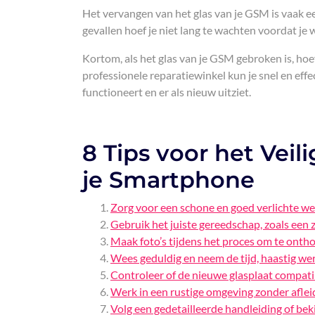
Het vervangen van het glas van je GSM is vaak e
gevallen hoef je niet lang te wachten voordat je
Kortom, als het glas van je GSM gebroken is, hoe
professionele reparatiewinkel kun je snel en eff
functioneert en er als nieuw uitziet.
8 Tips voor het Veil
je Smartphone
Zorg voor een schone en goed verlichte we
Gebruik het juiste gereedschap, zoals een 
Maak foto’s tijdens het proces om te ontho
Wees geduldig en neem de tijd, haastig wer
Controleer of de nieuwe glasplaat compat
Werk in een rustige omgeving zonder aflei
Volg een gedetailleerde handleiding of beki