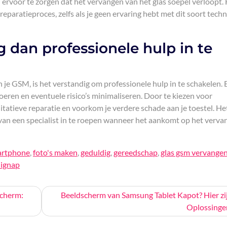
 ervoor te zorgen dat het vervangen van het glas soepel verloopt.
reparatieproces, zelfs als je geen ervaring hebt met dit soort tech
eg dan professionele hulp in te
an je GSM, is het verstandig om professionele hulp in te schakelen.
eren en eventuele risico’s minimaliseren. Door te kiezen voor
litatieve reparatie en voorkom je verdere schade aan je toestel. Het
e van een specialist in te roepen wanneer het aankomt op het verv
artphone
,
foto's maken
,
geduldig
,
gereedschap
,
glas gsm vervange
uignap
scherm:
Beeldscherm van Samsung Tablet Kapot? Hier zi
Oplossinge