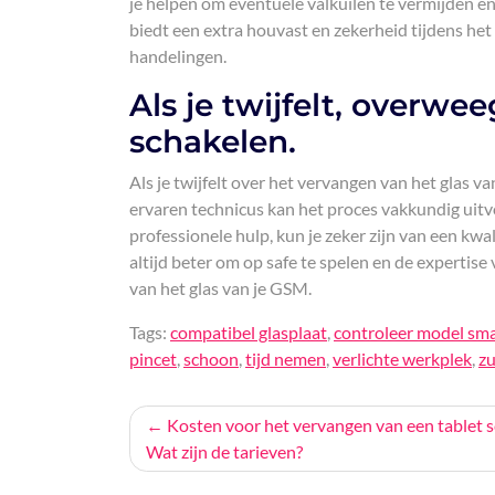
je helpen om eventuele valkuilen te vermijden en
biedt een extra houvast en zekerheid tijdens het 
handelingen.
Als je twijfelt, overwe
schakelen.
Als je twijfelt over het vervangen van het glas v
ervaren technicus kan het proces vakkundig uitvo
professionele hulp, kun je zeker zijn van een kwa
altijd beter om op safe te spelen en de expertis
van het glas van je GSM.
Tags:
compatibel glasplaat
,
controleer model sm
pincet
,
schoon
,
tijd nemen
,
verlichte werkplek
,
z
Bericht
Kosten voor het vervangen van een tablet 
Wat zijn de tarieven?
navigatie