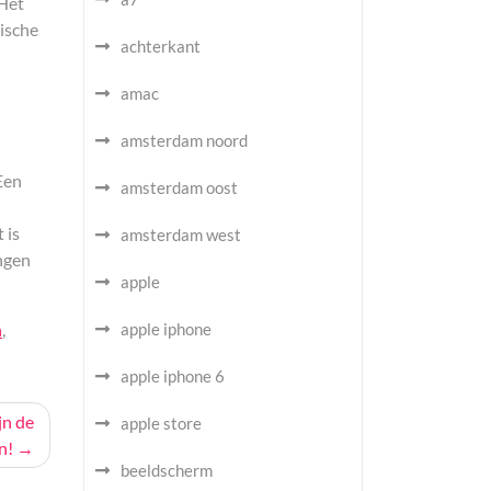
 Het
nische
achterkant
amac
amsterdam noord
 Een
amsterdam oost
 is
amsterdam west
angen
apple
n
,
apple iphone
apple iphone 6
jn de
apple store
n!
beeldscherm