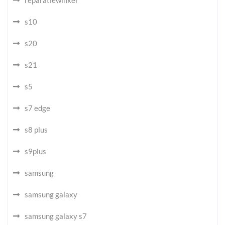
reparatiewinkel
s10
s20
s21
s5
s7 edge
s8 plus
s9plus
samsung
samsung galaxy
samsung galaxy s7